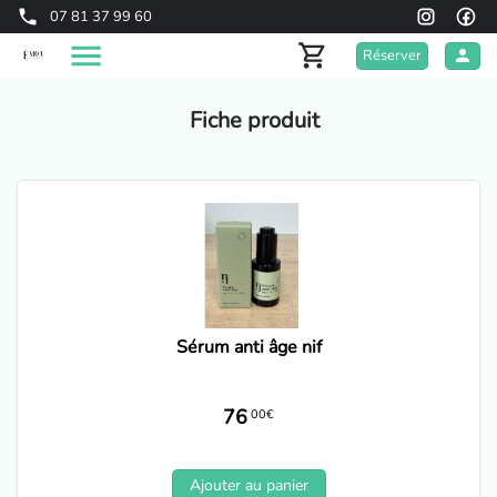
07 81 37 99 60
Réserver
Fiche produit
Sérum anti âge nif
76
00€
Ajouter au panier