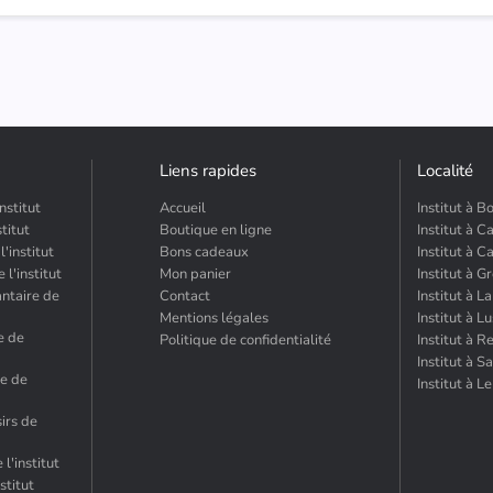
Liens rapides
Localité
nstitut
Accueil
Institut à 
titut
Boutique en ligne
Institut à C
'institut
Bons cadeaux
Institut à C
l'institut
Mon panier
Institut à 
antaire de
Contact
Institut à L
Mentions légales
Institut à L
e de
Politique de confidentialité
Institut à R
Institut à 
me de
Institut à L
sirs de
l'institut
stitut