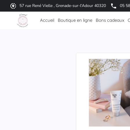
57 rue René Vielle , Grenade-sur-l'Adour 40320
05 58
Accueil
Boutique en ligne
Bons cadeaux
C