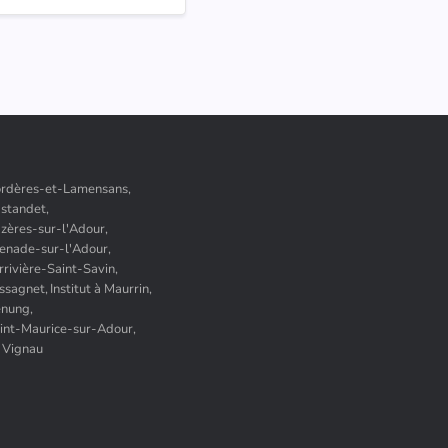
Bordères-et-Lamensans,
astandet,
azères-sur-l'Adour,
Grenade-sur-l'Adour,
arrivière-Saint-Savin,
ussagnet,
Institut à Maurrin,
enung,
Saint-Maurice-sur-Adour,
e Vignau