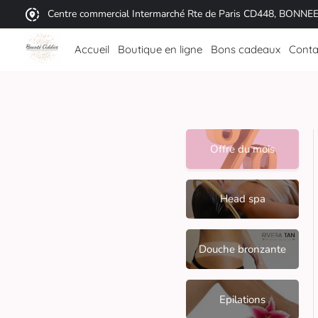
Centre commercial Intermarché Rte de Paris CD448, BONNE
Accueil
Boutique en ligne
Bons cadeaux
Conta
Offre du mois
Head spa
Douche bronzante
Epilations