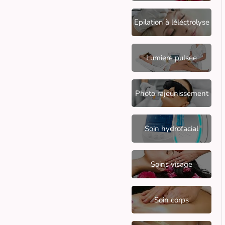
Epilation à léléctrolyse
Lumiere pulsee
Photo rajeunissement
Soin hydrofacial
Soins visage
Soin corps