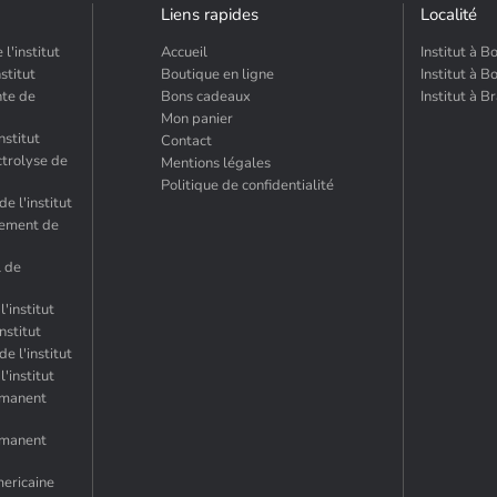
Liens rapides
Localité
l'institut
Accueil
Institut à B
stitut
Boutique en ligne
Institut à B
nte de
Bons cadeaux
Institut à 
Mon panier
nstitut
Contact
ctrolyse de
Mentions légales
Politique de confidentialité
e l'institut
sement de
l de
'institut
nstitut
e l'institut
'institut
rmanent
rmanent
mericaine