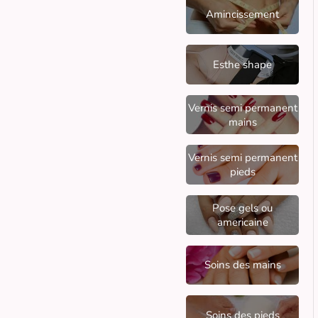
Amincissement
Esthe shape
Vernis semi permanent
mains
Vernis semi permanent
pieds
Pose gels ou
americaine
Soins des mains
Soins des pieds