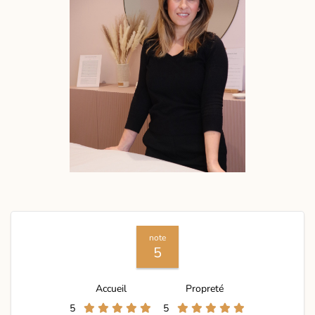
note
5
Accueil
Propreté
5
5