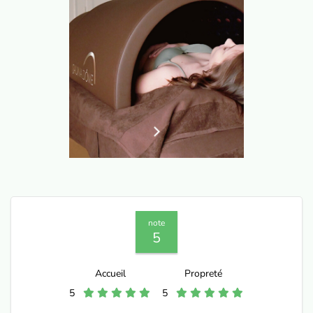
note
5
Accueil
Propreté
5
5