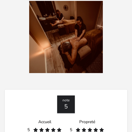
note
5
Accueil
Propreté
5
5