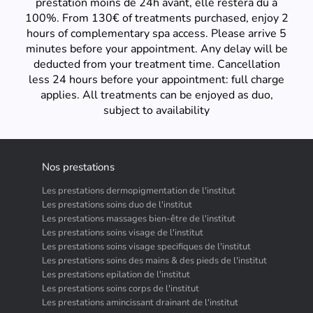
prestation moins de 24h avant, elle restera dû à
100%. From 130€ of treatments purchased, enjoy 2
hours of complementary spa access. Please arrive 5
minutes before your appointment. Any delay will be
deducted from your treatment time. Cancellation
less 24 hours before your appointment: full charge
applies. All treatments can be enjoyed as duo,
subject to availability
Nos prestations
Les prestations dermopigmentation de l'institut
Les prestations soins duo de l'institut
Les prestations massages bien-être de l'institut
Les prestations soins visage de l'institut
Les prestations soins visage specifiques de l'institut
Les prestations soins des mains & des pieds de l'institut
Les prestations epilation de l'institut
Les prestations soins corps de l'institut
Les prestations amincissant drainant de l'institut