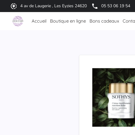
4 av de Laugerie , Les Eyzies 24620
05 53 06 19 54
Accueil
Boutique en ligne
Bons cadeaux
Conta