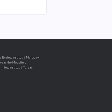
es Eyzies,
Institut à Marquay,
Peyzac-le-Moustier,
amniès,
Institut à Tursac