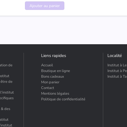
Ajouter au panier
Liens rapides
Localité
ation de
Accueil
Institut à L
Boutique en ligne
Institut à 
nstitut
Bons cadeaux
Institut à T
-être de
Mon panier
Contact
'institut
Mentions légales
ecifiques
Politique de confidentialité
s & des
stitut
institut