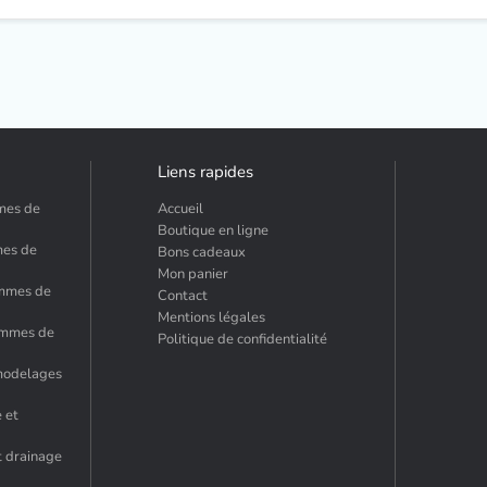
Liens rapides
mmes de
Accueil
Boutique en ligne
mes de
Bons cadeaux
Mon panier
emmes de
Contact
Mentions légales
hommes de
Politique de confidentialité
 modelages
 et
t drainage