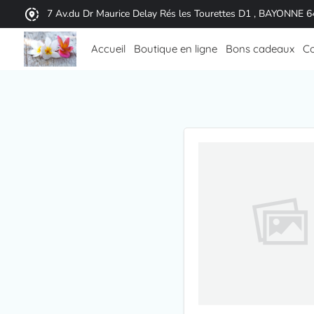
7 Av.du Dr Maurice Delay Rés les Tourettes D1 , BAYONNE 
Accueil
Boutique en ligne
Bons cadeaux
Co