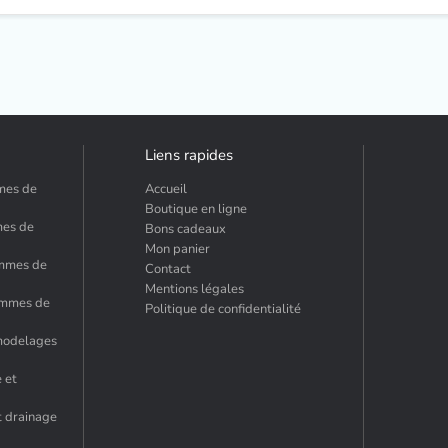
Liens rapides
mmes de
Accueil
Boutique en ligne
mes de
Bons cadeaux
Mon panier
emmes de
Contact
Mentions légales
hommes de
Politique de confidentialité
 modelages
 et
t drainage