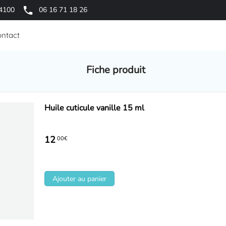
64100
06 16 71 18 26
ntact
Fiche produit
Huile cuticule vanille 15 ml
12
00€
Ajouter au panier