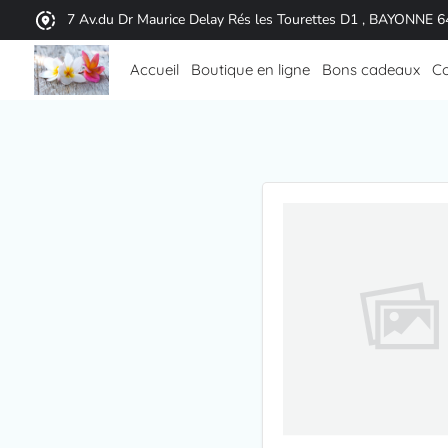
7 Av.du Dr Maurice Delay Rés les Tourettes D1 , BAYONNE 
Accueil
Boutique en ligne
Bons cadeaux
Co