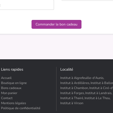
Liens rapides
Localité
Accueil
Institut à Aigrefeuille-d'Aunis,
Boutique en ligne
Institut à Ardillières,
Institut à Ballo
Bons cadeaux
Institut à Chambon,
Institut à Ciré-d
Mon panier
Institut à Forges,
Institut à Landrais,
Contact
Institut à Thairé,
Institut à Le Thou,
Mentions légales
Institut à Virson
Politique de confidentialité