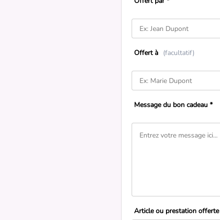
Offert par *
Offert à
(facultatif)
Message du bon cadeau *
Article ou prestation offerte