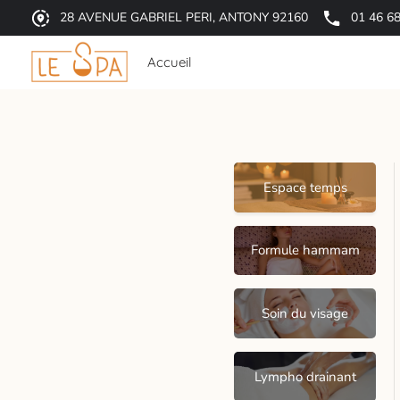
28 AVENUE GABRIEL PERI, ANTONY 92160
01 46 68
Accueil
Espace temps
Formule hammam
Soin du visage
Lympho drainant