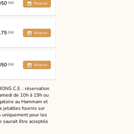
350
00€
Reserver
175
00€
Reserver
350
00€
Reserver
NS C.E. : réservation
samedi de 10h à 19h ou
igatoire au Hammam et
 jetables fournis sur
is uniquement pour les
saurait être acceptée