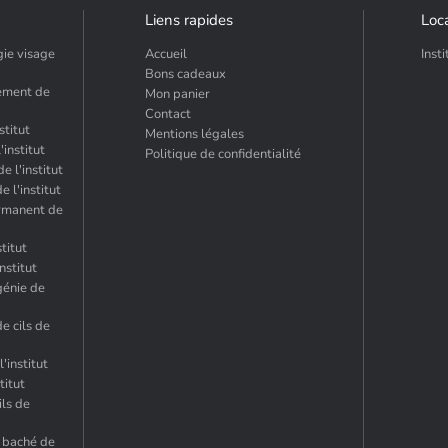
Liens rapides
Loca
gie visage
Accueil
Inst
Bons cadeaux
sement de
Mon panier
Contact
stitut
Mentions légales
institut
Politique de confidentialité
e l'institut
e l'institut
ermanent de
titut
nstitut
génie de
e cils de
'institut
titut
ils de
a baché de