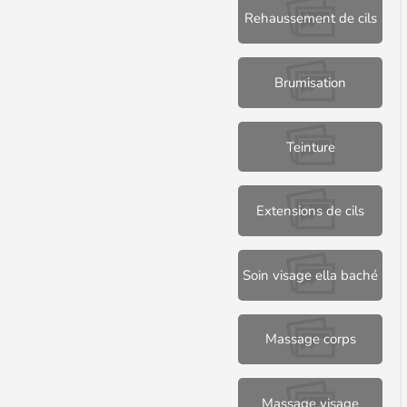
Rehaussement de cils
Brumisation
Teinture
Extensions de cils
Soin visage ella baché
Massage corps
Massage visage