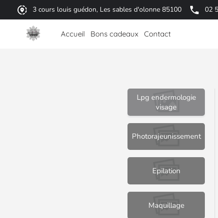
3 cours louis guédon, Les sables d'olonne 85100
02 
Accueil
Bons cadeaux
Contact
Lpg endermologie
visage
Photorajeunissement
Epilation
Maquillage