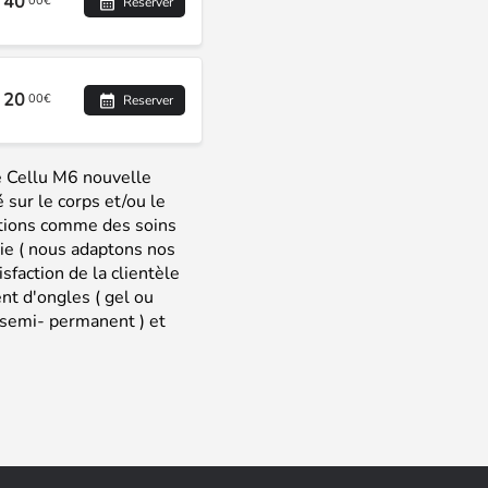
40
00€
Reserver
20
00€
Reserver
e Cellu M6 nouvelle
sur le corps et/ou le
ations comme des soins
gie ( nous adaptons nos
isfaction de la clientèle
nt d'ongles ( gel ou
 semi- permanent ) et