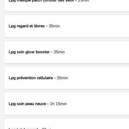
Lpg masque patch contour des yeux -
15min
Lpg regard et lèvres -
35min
Lpg soin glow booster -
35min
Lpg prévention cellulaire -
35min
Lpg soin peau neuve -
1h 15min