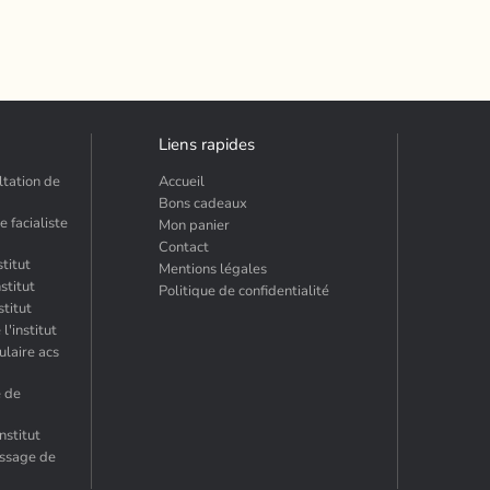
Liens rapides
ltation de
Accueil
Bons cadeaux
 facialiste
Mon panier
Contact
stitut
Mentions légales
nstitut
Politique de confidentialité
stitut
l'institut
ulaire acs
e de
nstitut
assage de