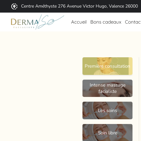
Centre Améthyste 276 Avenue Victor Hugo, Valence 26000
Accueil
Bons cadeaux
Contac
Première consultation
Intense massage
facialiste
Les soins
Soin libre