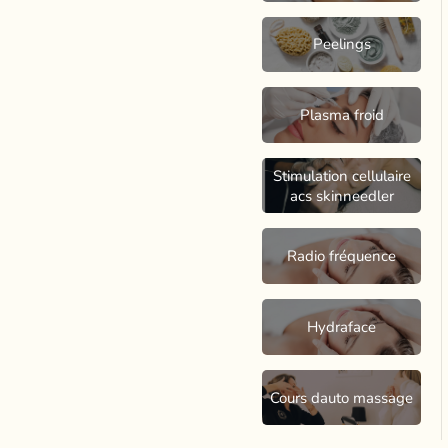
Peelings
Plasma froid
Stimulation cellulaire
acs skinneedler
Radio fréquence
Hydraface
Cours dauto massage