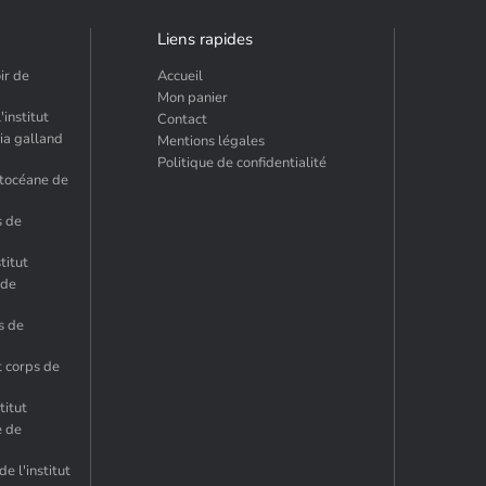
Liens rapides
ir de
Accueil
Mon panier
institut
Contact
ia galland
Mentions légales
Politique de confidentialité
ytocéane de
s de
titut
 de
s de
 corps de
titut
e de
e l'institut