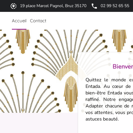
19 place Marcel Pagnol, Bruz 35170
02 99 52 65 55
Accueil
Contact
Bienve
Quittez le monde ext
Entada. Au cœur de B
bien-être Entada vous
raffiné. Notre enga
Adapter chacune de n
vos attentes, vous pr
astuces beauté.