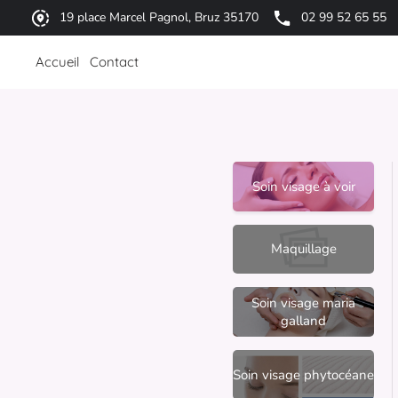
19 place Marcel Pagnol, Bruz 35170
02 99 52 65 55
Accueil
Contact
Soin visage à voir
Maquillage
Soin visage maria
galland
Soin visage phytocéane