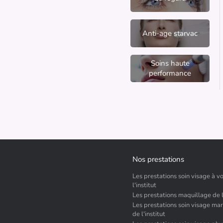
Anti-age starvac
Soins haute
performance
Nos prestations
Les prestations soin visage à vo
l'institut
Les prestations maquillage de l'
Les prestations soin visage mar
de l'institut