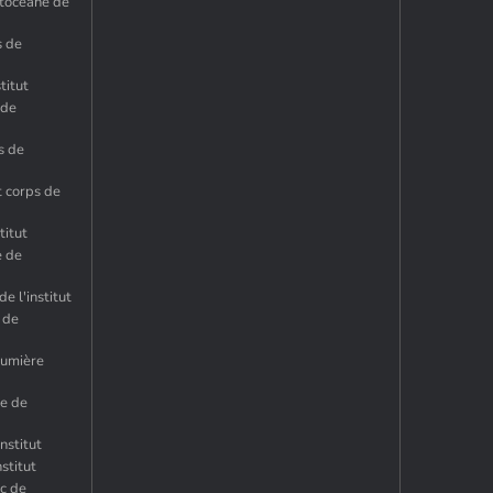
ytocéane de
s de
titut
 de
s de
 corps de
titut
e de
e l'institut
n de
 lumière
me de
nstitut
nstitut
ac de