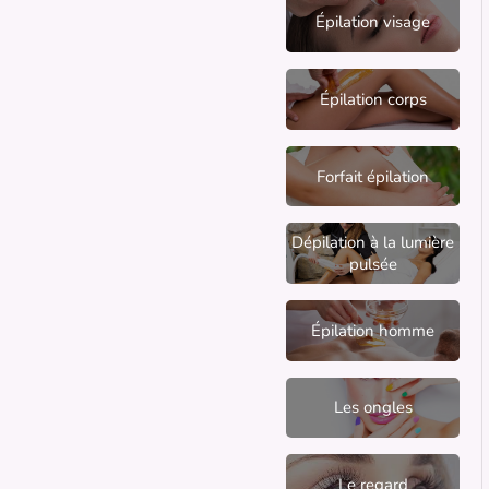
Épilation visage
Épilation corps
Forfait épilation
Dépilation à la lumière
pulsée
Épilation homme
Les ongles
Le regard