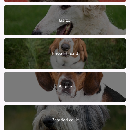
Barzoï
Basset hound
Beagle
Bearded collie