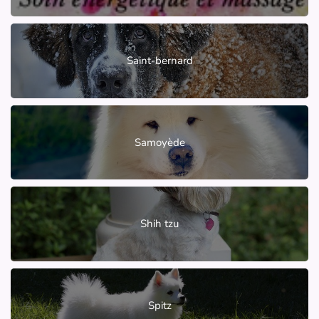
Saint-bernard
Samoyède
Shih tzu
Spitz