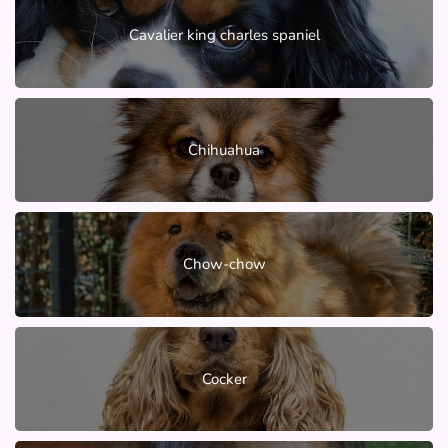
Cavalier king charles spaniel
Chihuahua
Chow-chow
Cocker