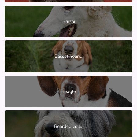
Barzoï
Basset hound
Beagle
Bearded collie