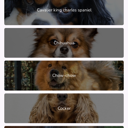
Cavalier king charles spaniel
Chihuahua
Chow-chow
Cocker