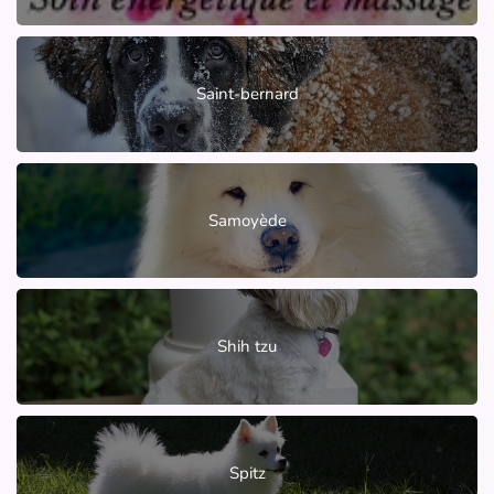
Saint-bernard
Samoyède
Shih tzu
Spitz