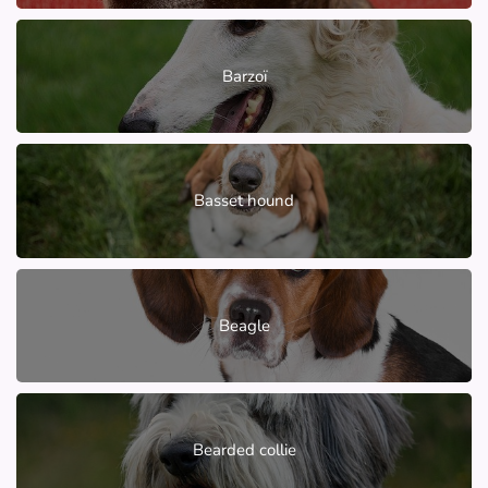
Barzoï
Basset hound
Beagle
Bearded collie