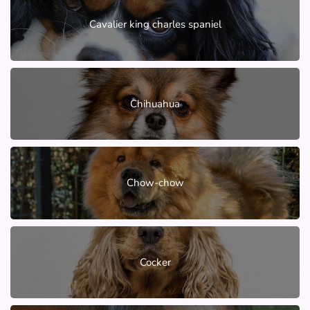
Cavalier king charles spaniel
Chihuahua
Chow-chow
Cocker