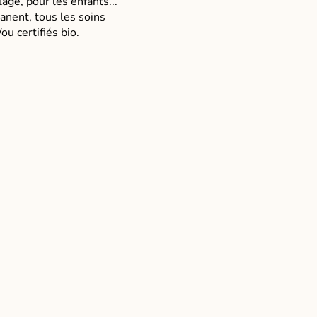
age, pour les enfants...
anent, tous les soins
u certifiés bio.