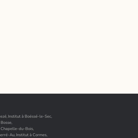
vezé,
Institut à Boëssé-le-Sec,
a Bosse,
La Chapelle-du-Bois,
herré-Au,
Institut à Cormes,