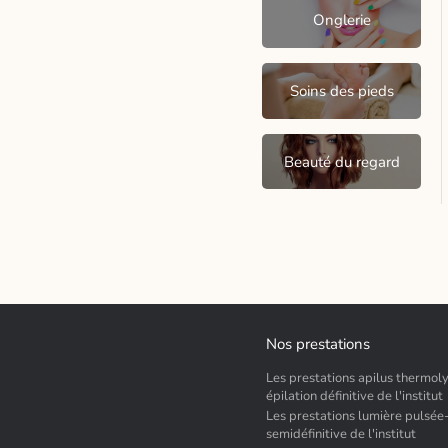
Onglerie
Soins des pieds
Beauté du regard
Nos prestations
Les prestations apilus thermol
épilation définitive de l'institut
Les prestations lumière pulsée
semidéfinitive de l'institut