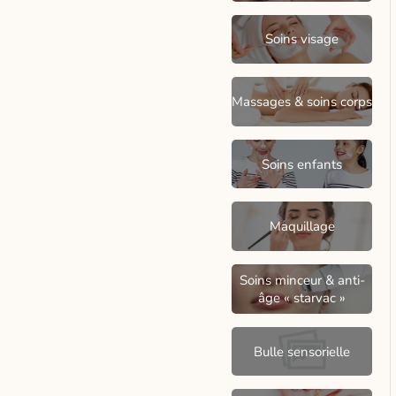
Soins visage
Massages & soins corps
Soins enfants
Maquillage
Soins minceur & anti-
âge « starvac »
Bulle sensorielle