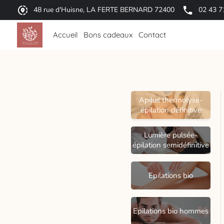
48 rue d'Huisne, LA FERTE BERNARD 72400
02 43 7
Accueil
Bons cadeaux
Contact
Apilus thermolyse-
épilation définitive
Lumière pulsée-
épilation semidéfinitive
Epilations bio
Epilations bio hommes