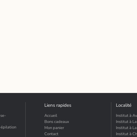
Liens rapides
Localité
yse-
Accueil
Institut à A
Bons cadeaux
Institut à L
-épilation
Mon panier
Institut à 
Contact
Institut à C