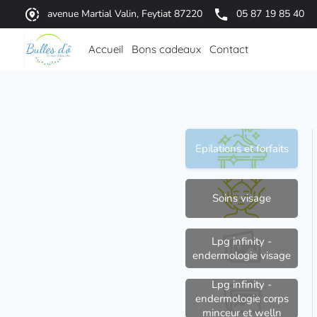
avenue Martial Valin, Feytiat 87220
05 87 19 85 40
Accueil
Bons cadeaux
Contact
Epilations et forfaits
Soins visage
Lpg infinity -
endermologie visage
Lpg infinity -
endermologie corps
minceur et welln