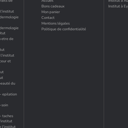
rfaits de
Accueil
Institut à Au
Bons cadeaux
Institut à E
'institut
Mon panier
endermologie
Contact
Mentions légales
endermologie
Politique de confidentialité
itut
n etre de
itut
l'institut
ceur et
tut
tut
beauté du
- epilation
-soin
- taches
institut
 l'institut