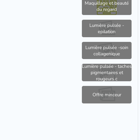
Maquillage et beauté
du regard
Lumière pulsée -
epilation
Lumière pulsée -soin
collagenique
Lumière pulsée - taches
pigmentaires et
rougeurs c
Offre minceur