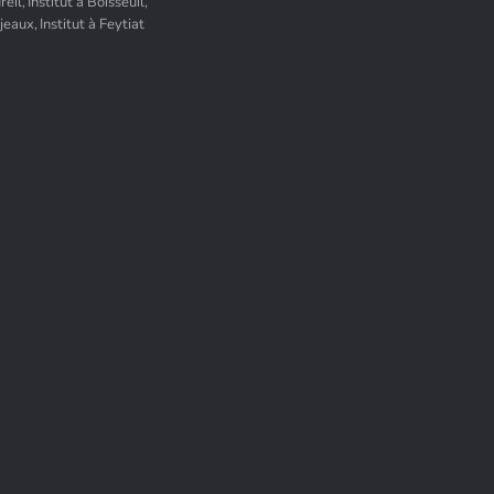
reil,
Institut à Boisseuil,
yjeaux,
Institut à Feytiat