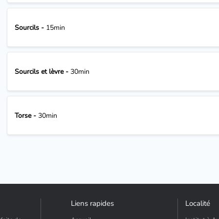
Sourcils -
15min
Sourcils et lèvre -
30min
Torse -
30min
Liens rapides
Localité