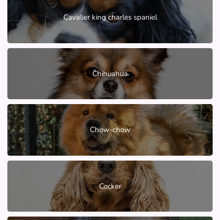
Cavalier king charles spaniel
Chihuahua
Chow-chow
Cocker