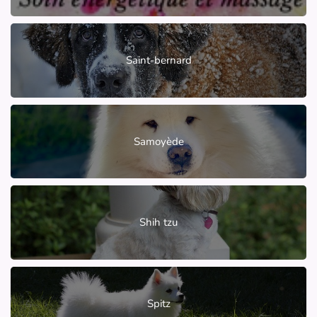
Saint-bernard
Samoyède
Shih tzu
Spitz