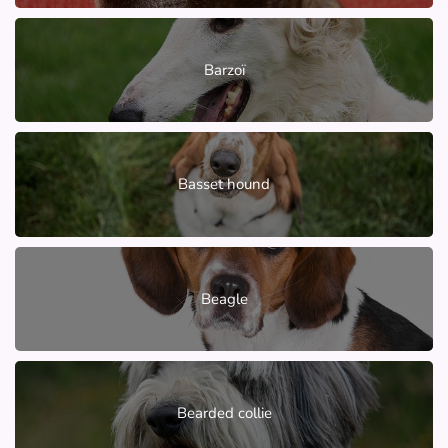
Barzoï
Basset hound
Beagle
Bearded collie